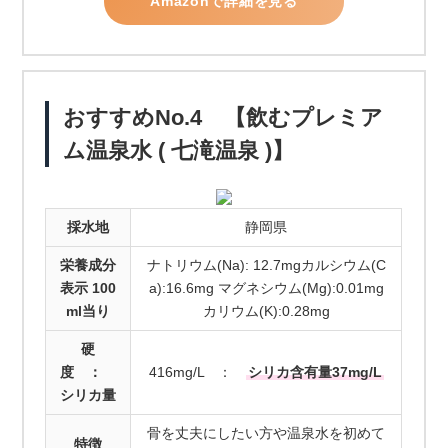
Amazonで詳細を見る
おすすめNo.4 【飲むプレミア
ム温泉水 ( 七滝温泉 )】
採水地
静岡県
栄養成分
ナトリウム(Na): 12.7mgカルシウム(C
表示 100
a):16.6mg マグネシウム(Mg):0.01mg
ml当り
カリウム(K):0.28mg
硬
度 ：
416mg/L ：
シリカ含有量37mg/L
シリカ量
骨を丈夫にしたい方や温泉水を初めて
特徴